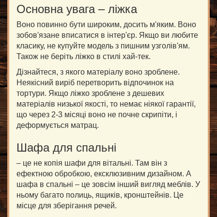
Основна увага – ліжка
Воно повинно бути широким, досить м'яким. Воно
зобов'язане вписатися в інтер'єр. Якщо ви любите
класику, не купуйте модель з пишним узголів'ям.
Також не беріть ліжко в стилі хай-тек.
Дізнайтеся, з якого матеріалу воно зроблене.
Неякісний виріб перетворить відпочинок на
тортури. Якщо ліжко зроблене з дешевих
матеріалів низької якості, то немає ніякої гарантії,
що через 2-3 місяці воно не почне скрипіти, і
деформується матрац.
Шафа для спальні
– це не копія шафи для вітальні. Там він з
ефектною обробкою, ексклюзивним дизайном. А
шафа в спальні – це зовсім інший вигляд меблів. У
ньому багато полиць, ящиків, кронштейнів. Це
місце для зберігання речей.