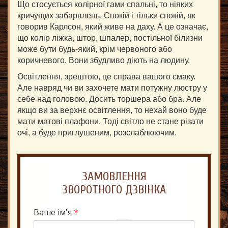
Що стосується колірної гами спальні, то ніяких
кричущих забарвлень. Спокій і тільки спокій, як
говорив Карлсон, який живе на даху. А це означає,
що колір ліжка, штор, шпалер, постільної білизни
може бути будь-який, крім червоного або
коричневого. Вони збудливо діють на людину.
Освітлення, зрештою, це справа вашого смаку.
Але навряд чи ви захочете мати потужну люстру у
себе над головою. Досить торшера або бра. Але
якщо ви за верхнє освітлення, то нехай воно буде
мати матові плафони. Тоді світло не стане різати
очі, а буде приглушеним, розслаблюючим.
ЗАМОВЛЕННЯ
Ваше ім'я
*