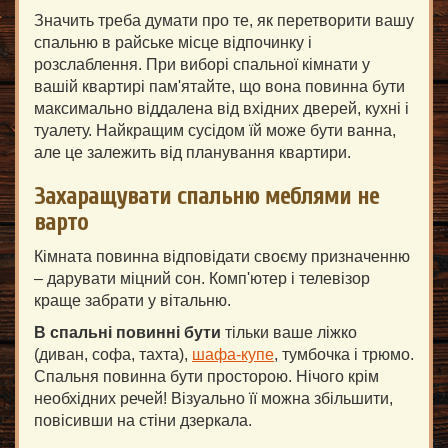
Значить треба думати про те, як перетворити вашу
спальню в райське місце відпочинку і
розслаблення. При виборі спальної кімнати у
вашій квартирі пам'ятайте, що вона повинна бути
максимально віддалена від вхідних дверей, кухні і
туалету. Найкращим сусідом їй може бути ванна,
але це залежить від планування квартири.
Захаращувати спальню меблями не
варто
Кімната повинна відповідати своєму призначенню
– дарувати міцний сон. Комп'ютер і телевізор
краще забрати у вітальню.
В спальні повинні бути
тільки ваше ліжко
(диван, софа, тахта),
шафа-купе
, тумбочка і трюмо.
Спальня повинна бути просторою. Нічого крім
необхідних речей! Візуально її можна збільшити,
повісивши на стіни дзеркала.