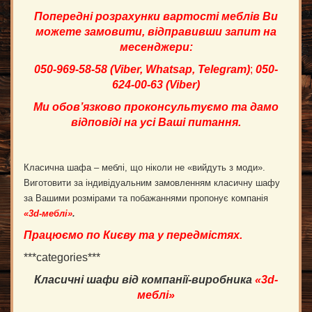
Попередні розрахунки вартості меблів Ви
можете замовити, відправивши запит на
месенджери:
050-969-58-58 (
Viber
,
Whatsap
,
Telegram
)
;
050-
624-00-63 (
Viber
)
Ми обов’язково проконсультуємо та дамо
відповіді на усі Ваші питання.
Класична шафа – меблі, що ніколи не «вийдуть з моди».
Виготовити за індивідуальним замовленням класичну шафу
за Вашими розмірами та побажаннями пропонує компанія
«3d-
меблі
»
.
Працюємо по Києву та у передмістях.
***categories***
Класичні шафи від компанії-виробника
«3
d
-
меблі»