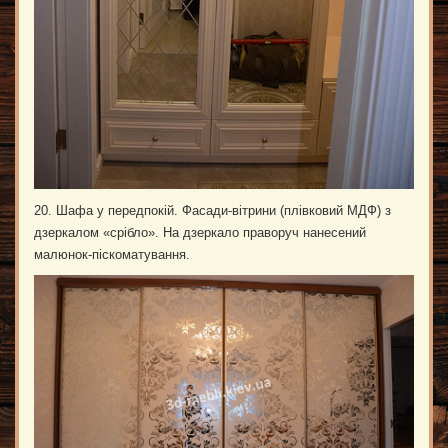
20. Шафа у передпокій. Фасади-вітрини (плівковий МДФ) з
дзеркалом «срібло». На дзеркало праворуч нанесений
малюнок-піскоматування.