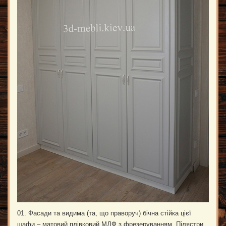
01. Фасади та видима (та, що праворуч) бічна стійка цієї
шафи – матовий плівковий МДФ з фрезеруванням. Пілястри