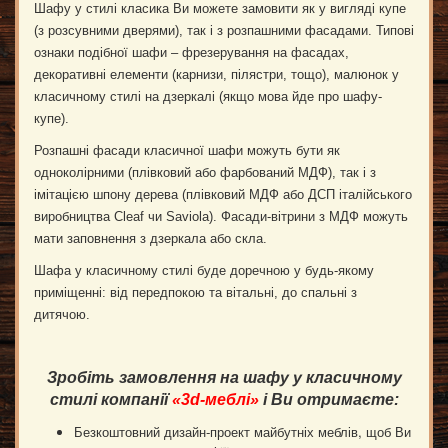
Шафу у стилі класика Ви можете замовити як у вигляді купе
(з розсувними дверями), так і з розпашними фасадами. Типові
ознаки подібної шафи – фрезерування на фасадах,
декоративні елементи (карнизи, пілястри, тощо), малюнок у
класичному стилі на дзеркалі (якщо мова йде про шафу-
купе).
Розпашні фасади класичної шафи можуть бути як
одноколірними (плівковий або фарбований МДФ), так і з
імітацією шпону дерева (плівковий МДФ або ДСП італійського
виробництва Cleaf чи Saviola). Фасади-вітрини з МДФ можуть
мати заповнення з дзеркала або скла.
Шафа у класичному стилі буде доречною у будь-якому
приміщенні: від передпокою та вітальні, до спальні з
дитячою.
Зробіть замовлення на шафу у класичному
стилі компанії
«3d-
меблі
»
і Ви отримаєте
:
Безкоштовний дизайн-проект майбутніх меблів, щоб Ви