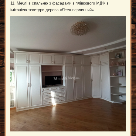
11. Меблі в спальню з фасадами з плівкового МДФ з
імітацією текстури дерева «Ясен перлинний».