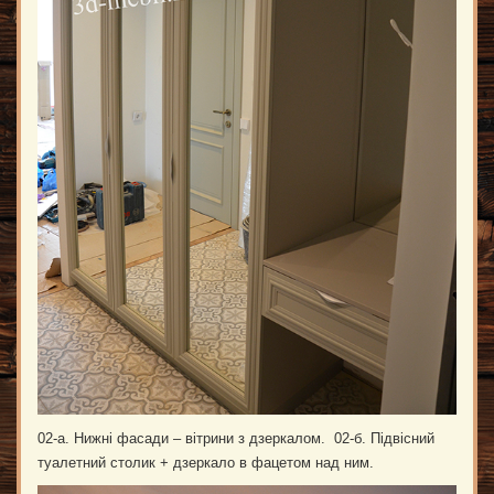
02-а. Нижні фасади – вітрини з дзеркалом. 02-б. Підвісний
туалетний столик + дзеркало в фацетом над ним.