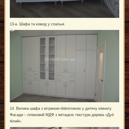
13-а. Шафа та комод у спальні.
14. Велика шафа з вітриною-бібліотекою у дитячу кімнату.
Фасади – плівковий МДФ з імітацією текстури дерева «Дуб
білий».