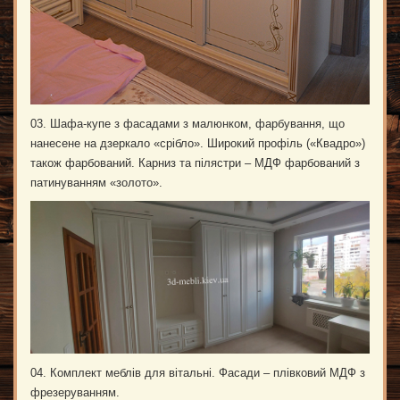
03. Шафа-купе з фасадами з малюнком, фарбування, що
нанесене на дзеркало «срібло». Широкий профіль («Квадро»)
також фарбований. Карниз та пілястри – МДФ фарбований з
патинуванням «золото».
04. Комплект меблів для вітальні. Фасади – плівковий МДФ з
фрезеруванням.