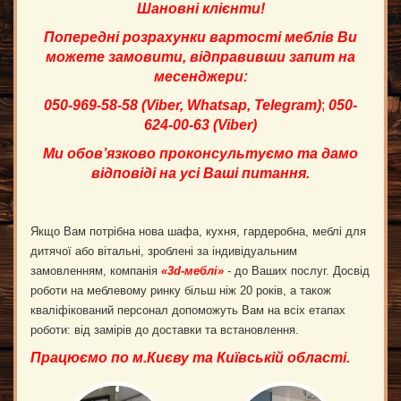
Шановні клієнти!
Попередні розрахунки вартості меблів Ви
можете замовити, відправивши запит на
месенджери:
050-969-58-58 (
Viber
,
Whatsap
,
Telegram
)
;
050-
624-00-63 (
Viber
)
Ми обов’язково проконсультуємо та дамо
відповіді на усі Ваші питання.
Якщо Вам потрібна нова шафа, кухня, гардеробна, меблі для
дитячої або вітальні, зроблені за індивідуальним
замовленням, компанія
«3
d
-меблі»
- до Ваших послуг. Досвід
роботи на меблевому ринку більш ніж 20 років, а також
кваліфікований персонал допоможуть Вам на всіх етапах
роботи: від замірів до доставки та встановлення.
Працюємо по м.Києву та Київській області.