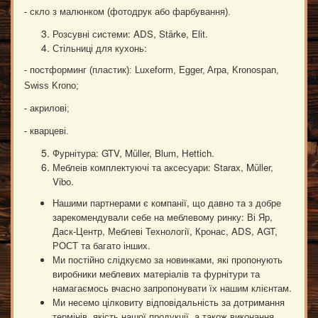
- скло з малюнком (фотодрук або фарбування).
Розсувні системи: ADS, Stärke, Elit.
Стільниці для кухонь:
- постформинг (пластик): Luxeform, Egger, Arpa, Kronospan,
Swiss Krono;
- акрилові;
- кварцеві.
Фурнітура: GTV, Müller, Blum, Hettich.
Меблеів комплектуючі та аксесуари: Starax, Müller,
Vibo.
Нашими партнерами є компанії, що давно та з добре
зарекомендували себе на меблевому ринку: Ві Яр,
Даск-Центр, Меблеві Технології, Кронас, ADS, AGT,
РОСТ та багато інших.
Ми постійно слідкуємо за новинками, які пропонують
виробники меблевих матеріалів та фурнітури та
намагаємось вчасно запропонувати їх нашим клієнтам.
Ми несемо цілковиту відповідальність за дотримання
термінів, якість нашої продукції, а також виконання