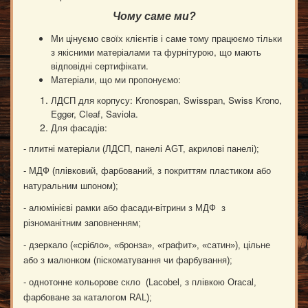
Чому саме ми
?
Ми цінуємо своїх клієнтів і саме тому працюємо тільки
з якісними матеріалами та фурнітурою, що мають
відповідні сертифікати.
Матеріали, що ми пропонуємо:
ЛДСП для корпусу: Kronospan, Swisspan, Swiss Krono,
Egger, Cleaf, Saviola.
Для фасадів:
- плитні матеріали (ЛДСП, панелі AGT, акрилові панелі);
- МДФ (плівковий, фарбований, з покриттям пластиком або
натуральним шпоном);
- алюмінієві рамки або фасади-вітрини з МДФ з
різноманітним заповненням;
- дзеркало («срібло», «бронза», «графит», «сатин»), цільне
або з малюнком (піскоматування чи фарбування);
- однотонне кольорове скло (Lacobel, з плівкою Oracal,
фарбоване за каталогом RAL);