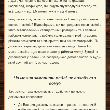
ЛДСП, чи потрібне нанесення малюнка на фасади,
наприклад, шафи-купе, чи будуть гнуті/радіусні фасади та
ін.): шафи – від 1,5 тижня, кухні – від 4 тижнів.
Іноді клієнти задають питання: чому на Вашому сайті немає
вартості меблів? Відповідаємо: ми не продаємо готові меблі з
чітко встановленими стандартними розмірами та з певним
набором матеріалів, а робимо індивідуальні меблі з досить
різними розмірами та з використанням різних матеріалів. Як
дізнатись вартість, детально написано вище. Також Ви
можете завітати до нашого салону
(
адреса
тут
)
. Зустріч з
дизайнером у салоні - за попередньою домовленістю, у будь-
який зручний для Вас час та день.
Чи можна замовити меблі, не виходячи з
дому?
Так, звісно, така можливість є. Здійснити це можна
декількома способами:
До Вас виїжджають на заміри і привозять невеликій
вибір каталогів матеріалів (привезти всі зразки немає