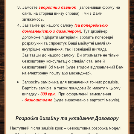
Замовте
зворотній дзвінок
(заповнивши форму на
сайті, на сторінці внизу справа) і ми з Вами
зв’яжемось.
Завітайте до нашого салону
(за попередньою
домовленістю з дизайнером
)
.
Тут дизайнер
допоможе підібрати матеріали, зробить попередні
розрахунки та спроектує Ваші майбутні меблі (як
внутрішнє наповнення, так і зовнішній вигляд).
Завітавши до нашого салону, Ви отримаєте не тільки
безкоштовну консультацію спеціаліста, але й
безкоштовний 3d макет (буде згодом відправлений Вам
на електронну пошту або месенджер).
Запросіть замірника для визначення точних розмірів.
Вартість замірів, а також побудови 3d макету у цьому
випадку -
300 грн.
При оформленні замовлення
-
безкоштовно
(буде вирахувано з вартості меблів).
Розробка дизайну та укладання Договору
Наступний після замірів крок – безкоштовна розробка моделі