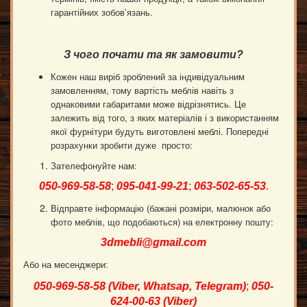
гарантійних зобов’язань.
З чого почати та як замовити?
Кожен наш виріб зроблений за індивідуальним
замовленням, тому вартість меблів навіть з
однаковими габаритами може відрізнятись. Це
залежить від того, з яких матеріалів і з використанням
якої фурнітури будуть виготовлені меблі. Попередні
розрахунки зробити дуже просто:
Зателефонуйте нам:
050-969-58-58
;
095-041-99-21
;
063-502-65-53
.
Відправте інформацію (бажані розміри, малюнок або
фото меблів, що подобаються) на електронну пошту:
3dmebli@gmail.com
Або на месенджери:
050-969-58-58 (
Viber
,
Whatsap, Telegram
)
;
050-
624-00-63 (
Viber
)