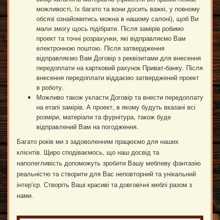
можливості, їх багато та вони досить важкі, у повному
обсязі ознайомитись можна в нашому салоні), щоб Ви
мали змогу щось підібрати. Після замірів робимо
проект та точні розрахунки, які відправляємо Вам
електронною поштою. Після затвердження
відправляємо Вам Договір з реквізитами для внесення
передоплати на картковий рахунок Приват-банку. Після
внесення передоплати віддаємо затверджений проект
в роботу.
Можливо також укласти Договір та внести передоплату
на етапі замірів. А проект, в якому будуть вказані всі
розміри, матеріали та фурнітура, також буде
відправлений Вам на погодження.
Багато років ми з задоволенням працюємо для наших
клієнтів. Щиро сподіваємось, що наш досвід та
наполегливість допоможуть зробити Вашу меблеву фантазію
реальністю та створити для Вас неповторний та унікальний
інтер’єр. Створіть Ваші красиві та довговічні меблі разом з
нами.