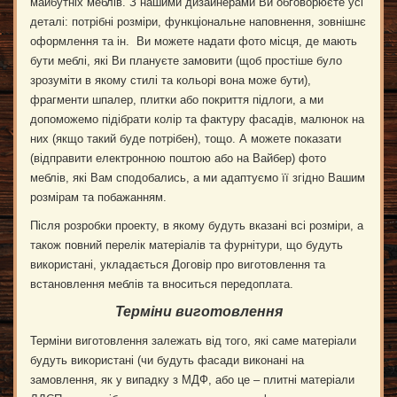
майбутніх меблів. З нашими дизайнерами Ви обговорюєте усі
деталі: потрібні розміри, функціональне наповнення, зовнішнє
оформлення та ін. Ви можете надати фото місця, де мають
бути меблі, які Ви плануєте замовити (щоб простіше було
зрозуміти в якому стилі та кольорі вона може бути),
фрагменти шпалер, плитки або покриття підлоги, а ми
допоможемо підібрати колір та фактуру фасадів, малюнок на
них (якщо такий буде потрібен), тощо. А можете показати
(відправити електронною поштою або на Вайбер) фото
меблів, які Вам сподобались, а ми адаптуємо її згідно Вашим
розмірам та побажанням.
Після розробки проекту, в якому будуть вказані всі розміри, а
також повний перелік матеріалів та фурнітури, що будуть
використані, укладається Договір про виготовлення та
встановлення меблів та вноситься передоплата.
Терміни виготовлення
Терміни виготовлення залежать від того, які саме матеріали
будуть використані (чи будуть фасади виконані на
замовлення, як у випадку з МДФ, або це – плитні матеріали