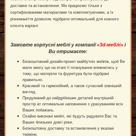
доставки та встановлення. Ми працюємо тільки з
сертифікованими матеріалами та комплектуючими, а їх
різноманіття дозволяє підібрати оптимальний для кожного
клієнта варіант.
Замовте корпусні меблі у компанії
«3
d
-меблі»
і
Ви отримаєте:
Безкоштовний дизайн-проект майбутніх меблів, щоб Ви
мали змогу ще на етапі її планування впевнитись у
тому, що матеріли та фурнітура були підібрані
правильно.
Красивий та гармонійний, а також сучасний зовнішній
вигляд.
Продуманий до найдрібніших деталей внутрішній
простір ат оптимальне наповнення з урахуванням всіх
Ваших побажань.
Охайно виконані меблі, які будуть радувати Вас та
Ваших близьких довгі роки.
Безкоштовну доставку та встановлення у вказані
терміни.