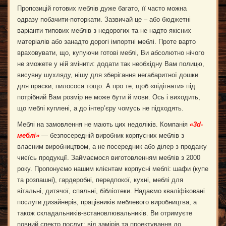
Пропозицій готових меблів дуже багато, її часто можна
одразу побачити-поторкати. Зазвичай це – або бюджетні
варіанти типових меблів з недорогих та не надто якісних
матеріалів або занадто дорогі імпортні меблі. Проте варто
враховувати, що, купуючи готові меблі, Ви абсолютно нічого
не зможете у ній змінити: додати так необхідну Вам полицю,
висувну шухляду, нішу для зберігання негабаритної дошки
для праски, пилососа тощо. А про те, щоб «підігнати» під
потрібний Вам розмір не може бути й мови. Ось і виходить,
що меблі куплені, а до інтер’єру чомусь не підходять.
Меблі на замовлення не мають цих недоліків. Компанія
«3d-
меблі
»
— безпосередній виробник корпусних меблів з
власним виробництвом, а не посередник або ділер з продажу
чиєїсь продукції. Займаємося виготовленням меблів з 2000
року. Пропонуємо нашим клієнтам корпусні меблі: шафи (купе
та розпашні), гардеробні, передпокої, кухні, меблі для
вітальні, дитячої, спальні, бібліотеки. Надаємо кваліфіковані
послуги дизайнерів, працівників меблевого виробництва, а
також складальників-встановлювальників. Ви отримуєте
повний спектр послуг: від замірів та проектування до