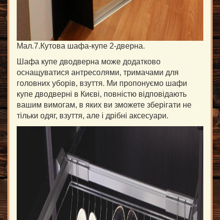
Мал.7.Кутова шафа-купе 2-дверна.
Шафа купе дводверна може додатково
оснащуватися антресолями, тримачами для
головних уборів, взуття. Ми пропонуємо шафи
купе дводверні в Києві, повністю відповідають
вашим вимогам, в яких ви зможете зберігати не
тільки одяг, взуття, але і дрібні аксесуари.