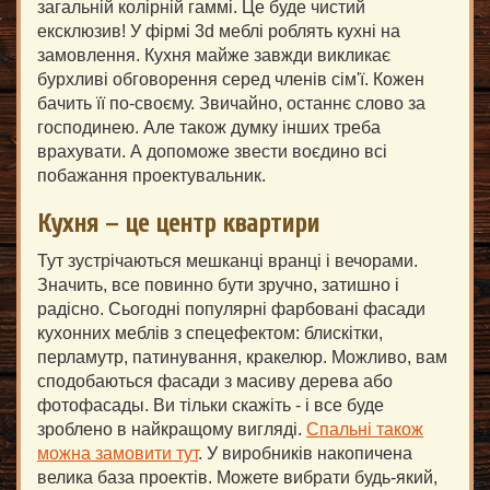
загальній колірній гаммі. Це буде чистий
ексклюзив! У фірмі 3d меблі роблять кухні на
замовлення. Кухня майже завжди викликає
бурхливі обговорення серед членів сім'ї. Кожен
бачить її по-своєму. Звичайно, останнє слово за
господинею. Але також думку інших треба
врахувати. А допоможе звести воєдино всі
побажання проектувальник.
Кухня – це центр квартири
Тут зустрічаються мешканці вранці і вечорами.
Значить, все повинно бути зручно, затишно і
радісно. Сьогодні популярні фарбовані фасади
кухонних меблів з спецефектом: блискітки,
перламутр, патинування, кракелюр. Можливо, вам
сподобаються фасади з масиву дерева або
фотофасады. Ви тільки скажіть - і все буде
зроблено в найкращому вигляді.
Спальні також
можна замовити тут
. У виробників накопичена
велика база проектів. Можете вибрати будь-який,