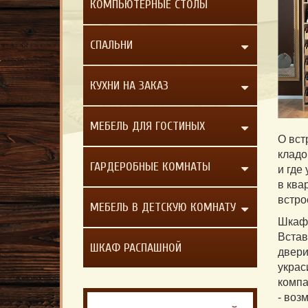
КОМПЬЮТЕРНЫЕ СТОЛЫ
СПАЛЬНИ
КУХНИ НА ЗАКАЗ
МЕБЕЛЬ ДЛЯ ГОСТИНЫХ
О вст
кладо
ГАРДЕРОБНЫЕ КОМНАТЫ
и где
в ква
встро
МЕБЕЛЬ В ДЕТСКУЮ КОМНАТУ
Шкаф,
Встав
ШКАФ РАСПАШНОЙ
двери
украс
компа
- воз