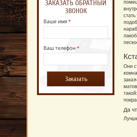
ЗАКАЗАТЬ ОБРАТНЫЙ
помещ
внутр
ЗВОНОК
стать
Ваше имя
*
подоб
нараб
лакоб
песко
Ваш телефон
*
Кст
Они с
комн
заказ
матов
такой
покра
Да ч
Лучше