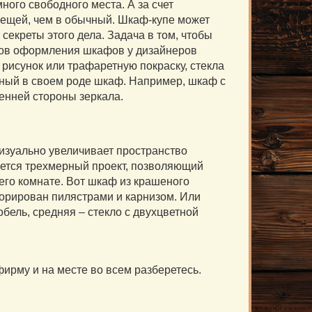
ого свободного места. А за счет
вещей, чем в обычный. Шкаф-купе может
екреты этого дела. Задача в том, чтобы
тов оформления шкафов у дизайнеров
рисунок или трафаретную покраску, стекла
енный в своем роде шкаф. Например, шкаф с
енней стороны зеркала.
изуально увеличивает пространство
ается трехмерный проект, позволяющий
 его комнате. Вот шкаф из крашеного
орирован пилястрами и карнизом. Или
обель, средняя – стекло с двухцветной
фирму и на месте во всем разберетесь.