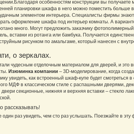
ении.Благодаря особенностям конструкции вы получаете мн
енней планировки шкафа в него можно поместить больше 
 удачным элементом интерьера. Специалисты фирмы знают с
рать оформление шкафа под интерьер комнаты. А вариан
отано много. Могут предложить заказчику фотополимерный 
ель, вставки из ротанга или бамбука. Получается единств
струйным рисунком по амальгаме, который нанесен с внутр
ати, о зеркалах.
тали чудесным отделочным материалом для дверей, и это в
аты.
Изюминка компании
– 3D-моделирование, когда созд
чику увидеть, как встроенный шкаф-купе будет смотреться в
ого МДФ в классическом стиле с распашными дверями, дек
: двери секционные, нижняя и верхняя вставки – стекло лак
ской.
то рассказывать!
 один раз увидеть, чем сто раз услышать. Поезжайте в эту 