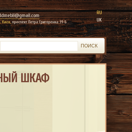
RU
3dmebli@gmail.com
UK
г. Киев,
проспект Петра Григоренка 39 Б
ПОИСК
ННЫЙ ШКАФ