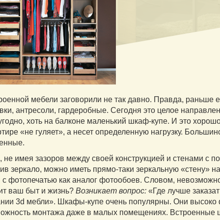
роенной мебели заговорили не так давно. Правда, раньше е
вки, антресоли, гардеробные. Сегодня это целое направлен
 угодно, хоть на балконе маленький шкаф-купе. И это хорош
ртире «не гуляет», а несет определенную нагрузку. Большин
енные.
 не имея зазоров между своей конструкцией и стенами с по
ив зеркало, можно иметь прямо-таки зеркальную «стену» н
 с фотопечатью как аналог фотообоев. Словом, невозможног
ит ваш быт и жизнь?
Возникает вопрос:
«Где лучше заказат
нии 3d мебли». Шкафы-купе очень популярны. Они высоко 
можность монтажа даже в малых помещениях. Встроенные 