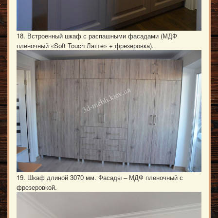
18. Встроенный шкаф с распашными фасадами (МДФ
пленочный «Soft Touch Латте» + фрезеровка).
19. Шкаф длиной 3070 мм. Фасады – МДФ пленочный с
фрезеровкой.