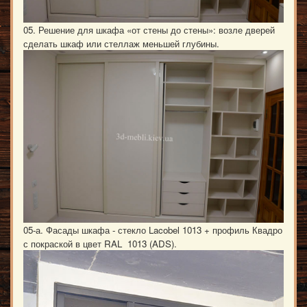
05. Решение для шкафа «от стены до стены»: возле дверей
сделать шкаф или стеллаж меньшей глубины.
05-а. Фасады шкафа - стекло Lacobel 1013 + профиль Квадро
с покраской в цвет RAL 1013 (ADS).