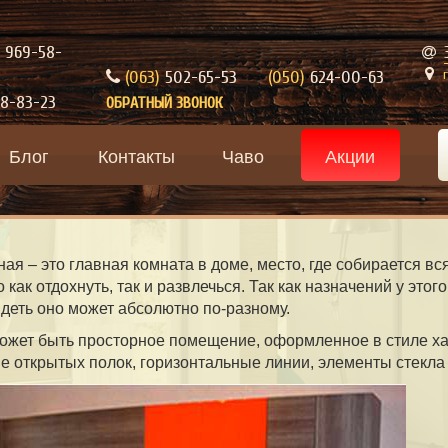
969-58-
(063)
502-65-53
(050)
624-00-63
8-83-23
ОБРАТНЫЙ ЗВОНОК
Блог
Контакты
Чаво
Акции
ная – это главная комната в доме, место, где собирается вс
 как отдохнуть, так и развлечься. Так как назначений у это
деть оно может абсолютно по-разному.
ожет быть просторное помещение, оформленное в стиле ха
е открытых полок, горизонтальные линии, элементы стекла и 