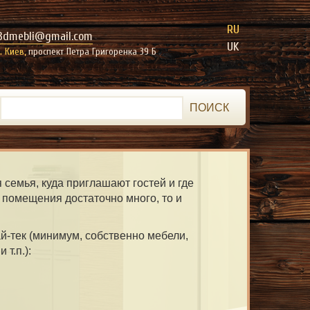
RU
3dmebli@gmail.com
UK
г. Киев,
проспект Петра Григоренка 39 Б
ПОИСК
я семья, куда приглашают гостей и где
го помещения достаточно много, то и
й-тек (минимум, собственно мебели,
т.п.):