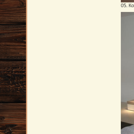
05. К