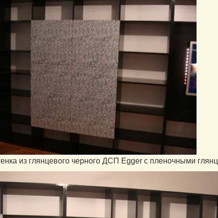
тенка из глянцевого черного ДСП Egger с пленочными глян