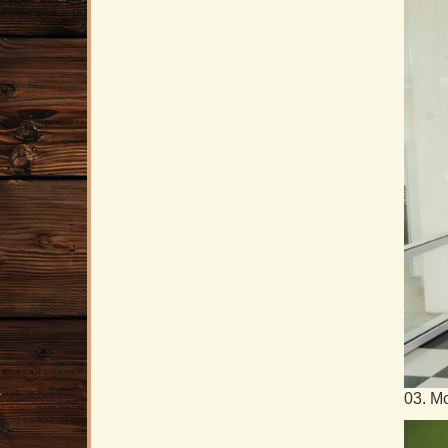
03. М