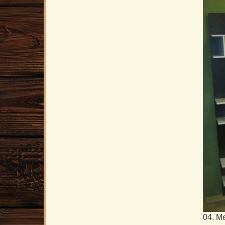
04. М