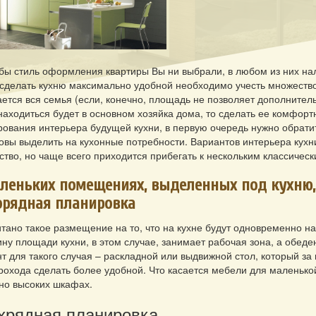
бы стиль оформления квартиры Вы ни выбрали, в любом из них нали
сделать кухню максимально удобной необходимо учесть множество ф
ется вся семья (если, конечно, площадь не позволяет дополнитель
находиться будет в основном хозяйка дома, то сделать ее комфорт
рования интерьера будущей кухни, в первую очередь нужно обрат
овы выделить на кухонные потребности. Вариантов интерьера кух
тво, но чаще всего приходится прибегать к нескольким классичес
леньких помещениях, выделенных под кухню,
орядная планировка
тано такое размещение на то, что на кухне будут одновременно на
ну площади кухни, в этом случае, занимает рабочая зона, а обеде
т для такого случая – раскладной или выдвижной стол, который за
рохода сделать более удобной. Что касается мебели для маленькой
 но высоких шкафах.
хрядная планировка