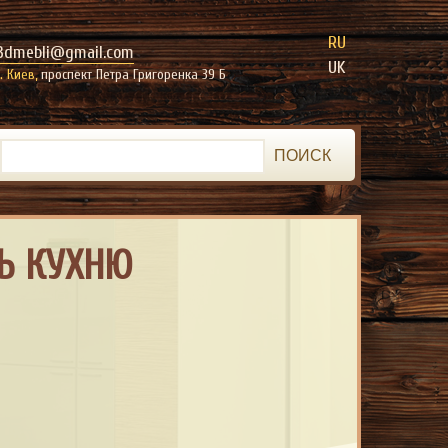
RU
3dmebli@gmail.com
UK
г. Киев,
проспект Петра Григоренка 39 Б
ПОИСК
Ь КУХНЮ