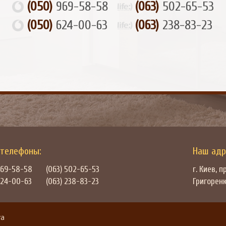
(050)
969-58-58
(063)
502-65-53
(050)
624-00-63
(063)
238-83-23
телефоны:
Наш адр
969-58-58
(063) 502-65-53
г. Киев,
пр
624-00-63
(063) 238-83-23
Григоренк
va