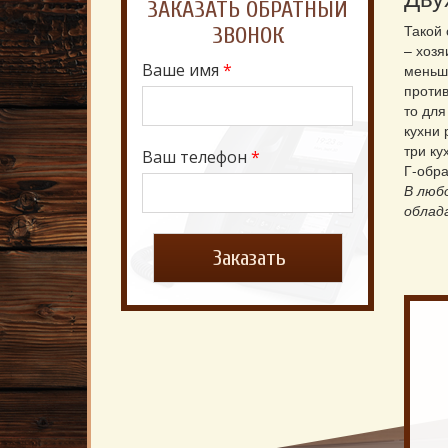
ЗАКАЗАТЬ ОБРАТНЫЙ
Такой 
ЗВОНОК
– хозя
Ваше имя
*
меньш
проти
то для
кухни 
три ку
Ваш телефон
*
Г-обра
В люб
облад