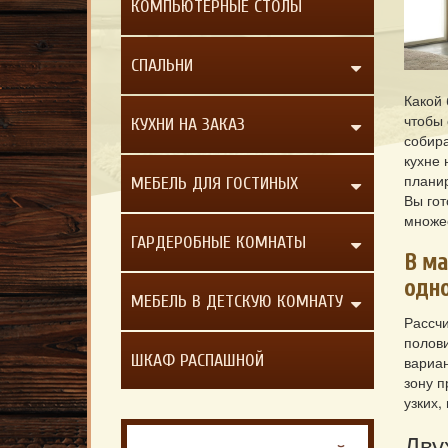
КОМПЬЮТЕРНЫЕ СТОЛЫ
СПАЛЬНИ
Какой 
чтобы 
КУХНИ НА ЗАКАЗ
собира
кухне 
плани
МЕБЕЛЬ ДЛЯ ГОСТИНЫХ
Вы гот
множес
ГАРДЕРОБНЫЕ КОМНАТЫ
В ма
одн
МЕБЕЛЬ В ДЕТСКУЮ КОМНАТУ
Рассчи
полови
ШКАФ РАСПАШНОЙ
вариан
зону п
узких,
Дву